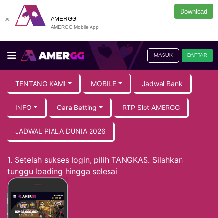
Download
×
AMERGG
AMERGG Mobile App
MASUK
DAFTAR
TENTANG KAMI
MOBILE
Jadwal Bank
INFO
Cara Betting
RTP Slot AMERGG
JADWAL PIALA DUNIA 2026
1. Setelah sukses login, pilih TANGKAS. Silahkan
tunggu loading hingga selesai