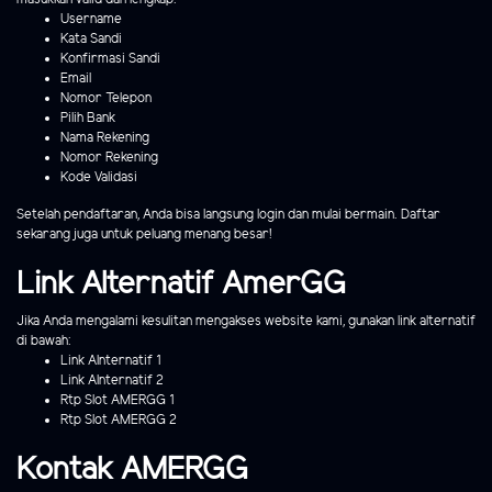
Username
Kata Sandi
Konfirmasi Sandi
Email
Nomor Telepon
Pilih Bank
Nama Rekening
Nomor Rekening
Kode Validasi
Setelah pendaftaran, Anda bisa langsung login dan mulai bermain. Daftar
sekarang juga untuk peluang menang besar!
Link Alternatif AmerGG
Jika Anda mengalami kesulitan mengakses website kami, gunakan link alternatif
di bawah:
Link Alnternatif 1
Link Alnternatif 2
Rtp Slot AMERGG 1
Rtp Slot AMERGG 2
Kontak AMERGG