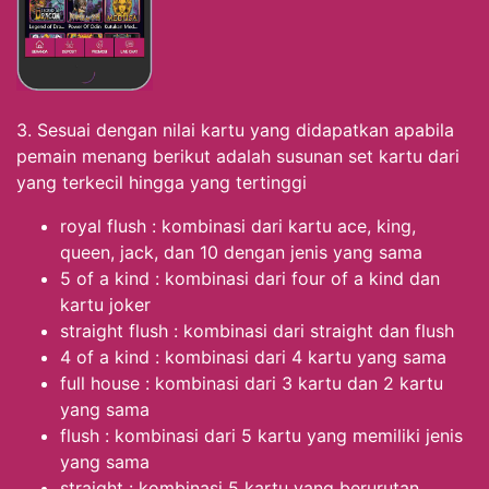
3. Sesuai dengan nilai kartu yang didapatkan apabila
pemain menang berikut adalah susunan set kartu dari
yang terkecil hingga yang tertinggi
royal flush : kombinasi dari kartu ace, king,
queen, jack, dan 10 dengan jenis yang sama
5 of a kind : kombinasi dari four of a kind dan
kartu joker
straight flush : kombinasi dari straight dan flush
4 of a kind : kombinasi dari 4 kartu yang sama
full house : kombinasi dari 3 kartu dan 2 kartu
yang sama
flush : kombinasi dari 5 kartu yang memiliki jenis
yang sama
straight : kombinasi 5 kartu yang berurutan